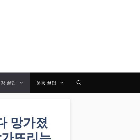
강 꿀팁
운동 꿀팁
 다 망가졌
망가뜨리는