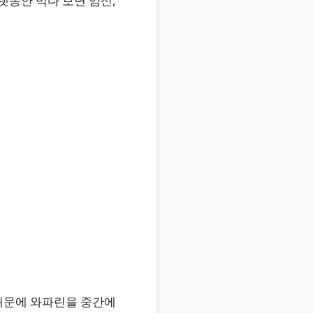
랫동안 먹다 보면 임신,
 때문에 와파린을 중간에