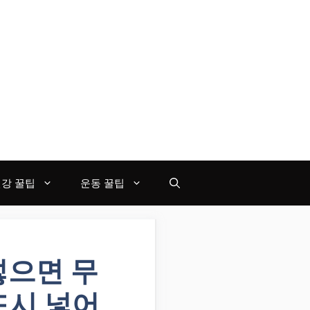
강 꿀팁
운동 꿀팁
넣으면 무
드시 넣어