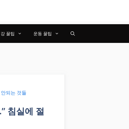
강 꿀팁
운동 꿀팁
” 침실에 절